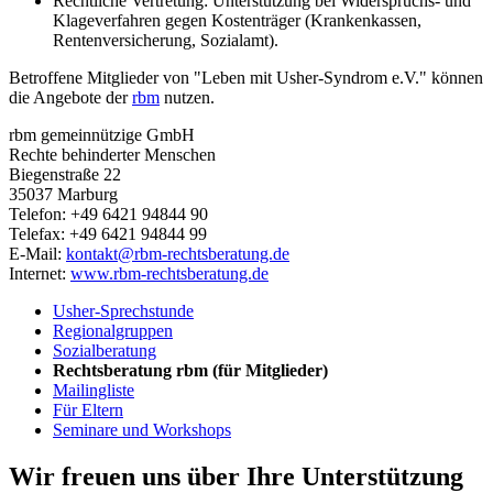
Rechtliche Vertretung: Unterstützung bei Widerspruchs- und
Klageverfahren gegen Kostenträger (Krankenkassen,
Rentenversicherung, Sozialamt).
Betroffene Mitglieder von "Leben mit Usher-Syndrom e.V." können
die Angebote der
rbm
nutzen.
rbm gemeinnützige GmbH
Rechte behinderter Menschen
Biegenstraße 22
35037 Marburg
Telefon: +49 6421 94844 90
Telefax: +49 6421 94844 99
E-Mail:
kontakt@rbm-rechtsberatung.de
Internet:
www.rbm-rechtsberatung.de
Usher-Sprechstunde
Regionalgruppen
Sozialberatung
Rechtsberatung rbm (für Mitglieder)
Mailingliste
Für Eltern
Seminare und Workshops
Wir freuen uns über Ihre Unterstützung